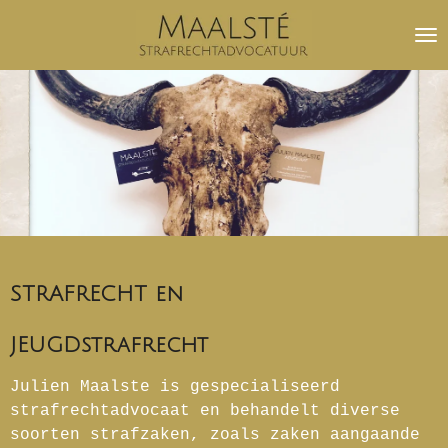
Ga
direct
naar
de
hoofdinhoud
STRAFRECHT en
JEUGDstrafrecht
Julien Maalste is gespecialiseerd
strafrechtadvocaat en behandelt diverse
soorten strafzaken, zoals zaken aangaande