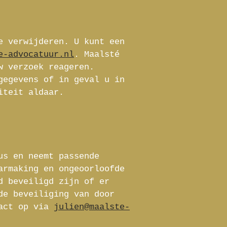
e verwijderen. U kunt een
e-advocatuur.nl
. Maalsté
w verzoek reageren.
gegevens of in geval u in
iteit aldaar.
us en neemt passende
armaking en ongeoorloofde
d beveiligd zijn of er
de beveiliging van door
tact op via
julien@maalste-